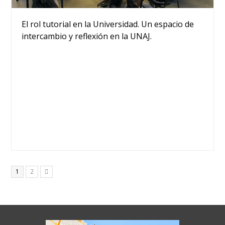
El rol tutorial en la Universidad. Un espacio de
intercambio y reflexión en la UNAJ.
Page
Page
1
2
Siguiente