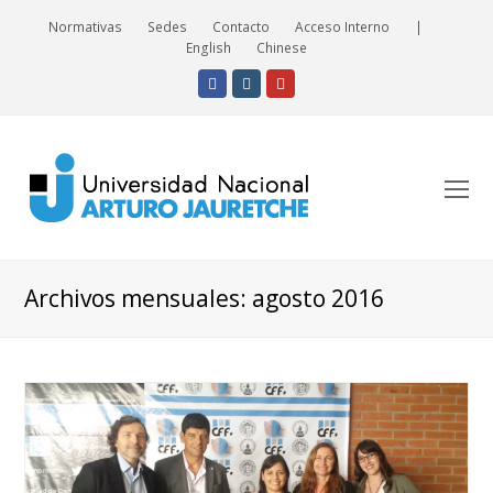
Normativas
Sedes
Contacto
Acceso Interno
|
English
Chinese
Facebook
Instagram
Youtube
O
Mo
M
Archivos mensuales: agosto 2016