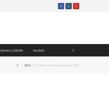
Facebook
Instagram
Youtube
Género y DDHH
Gestión
2023
Archivos mensuales: junio 2023