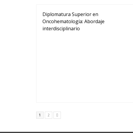
Diplomatura Superior en
Oncohematología: Abordaje
interdisciplinario
Page
Page
1
2
Siguiente