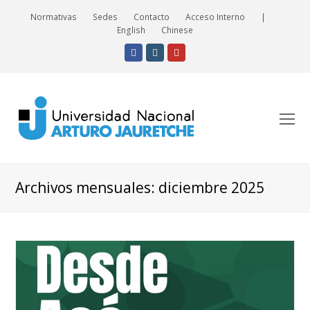
Normativas
Sedes
Contacto
Acceso Interno
|
English
Chinese
Facebook
Instagram
Youtube
O
Mo
M
Archivos mensuales: diciembre 2025